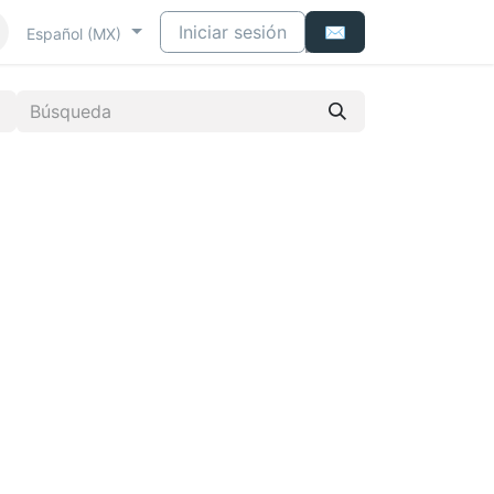
Iniciar sesión
✉️
Español (MX)